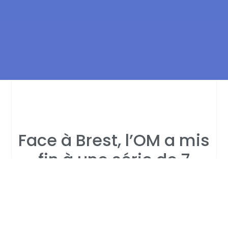
Face à Brest, l’OM a mis
fin à une série de 7
matchs sans défaite en
Ligue 1 (1-2). La 2e place
des Olympiens est